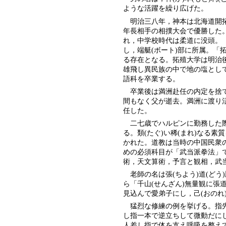
ような活躍を繰り広げた。
明治三八年，神本は北海道開拓
年長相手の相撲大会で優勝した
れ，中学校時代は柔道に没頭。
し，端艇(ボート)部に所属。「
る存在となる。拓殖大学は明治
雄飛し異民族の中で地の塩とし
語科を卒業する。
卒業後は満洲赴任の内定を捨て
間もなく父が逝去。満洲に渡り
任した。
二七歳でハルピンに勤務した際，
る。類(たぐ)い稀(まれ)なる素質
かれた。道教は当時の中国民衆
めの必須科目が「武当派拳法」
術，天文算術，予言と観相，武
老師の名は張(ちよう)道(どう
ら「千山(せんざん)無量観に張
見込んで愛弟子にし，己(おのれ
猛烈な修練の例を挙げる。指先
し指一本で逆立ちして微動だにしな
人差し指で体を支え呼吸を整え