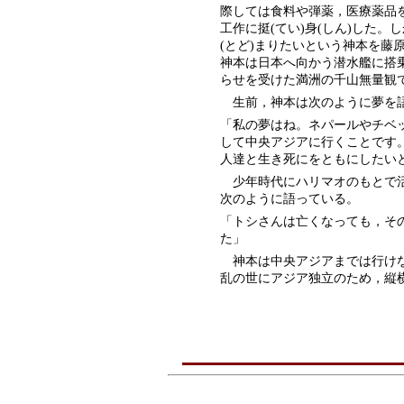
際しては食料や弾薬，医療薬品
工作に挺(てい)身(しん)した
(とど)まりたいという神本を藤
神本は日本へ向かう潜水艦に搭
らせを受けた満洲の千山無量観
生前，神本は次のように夢を
「私の夢はね。ネパールやチベ
して中央アジアに行くことです
人達と生き死にをともにしたい
少年時代にハリマオのもとで活
次のように語っている。
「トシさんは亡くなっても，そ
た」
神本は中央アジアまでは行けな
乱の世にアジア独立のため，縦