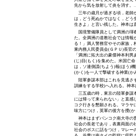
先から気を放射して炎を消す。
三年の歳月が過ぎる頃，老師が
は，どう死ぬかではなく，どう
生きよ」と言い残した。神本は
国境警備隊員として満洲の琿春
た。全満洲の道教社会では情報
る！」満人警務官やその家族，
東内務人民委員会(ＧＰＵ)長官
「満洲に拓大出の豪傑神本利男
(じ)目(もく)を集めた。米国
は，ソ連側諜(ちよう)報(ほう)
(かく)を一人で撃破する神業(か
陸軍参謀本部はこれを見逃さず
訓練をする学校)へ入れる。神
三五歳の時，東京の陸軍参謀本
には帰って来られない」と直感
コク行きを懇願される。マラヤに
味方につけ，英軍の後方を攪(か
神本はまずバンコク南大寺の曹(
社会の長老であり，表裏両面の
社会のボスに話をつけ，マレーの
る。谷豊は南タイの監獄に収監