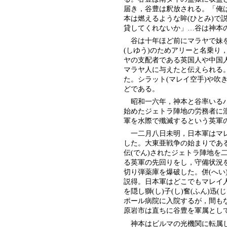
届き，谷豊は釈放される。「俺
本は燃えるような眸(ひとみ)で
貸してくれないか」…谷は神本
谷は十年ほど前にマラヤで妹を中
(しゆう)のためアリーと名乗り，
ヤの支配者である英国人や中国人
マラヤ人に与えたと伝えられる
た。シラット(マレイ空手)や吹
どである。
昭和一六年，神本と谷率いるハ
始めたジェトラ陣地の労務者に
軍を水際で殲滅するという英軍
一二月八日未明，日本軍はマレ
した。大東亜戦争の始まりである
伝(でん)されたジェトラ陣地を
る英軍の先回りをし，守備状況を
切り弾薬庫を爆破した。併(へい
説得。日本軍はどこでもマレイ人
を隠し獅(し)子(し)奮(ふん)
ポール病院に入院するが，間も
原岩市は直ちに谷豊を軍属として
神本はビルマの光機関に転属し