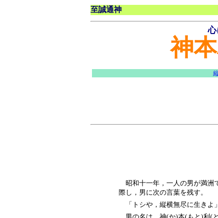
至誠通神
心
神本
昭和十一年，一人の男が満洲で
際し，男に次の言葉を残す。
「トシや，縦横無尽に生きよ
男の名は，神(か)本(もと)利(